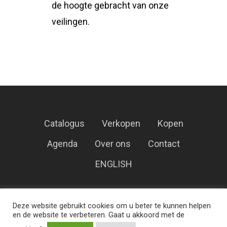
de hoogte gebracht van onze
veilingen.
Catalogus
Verkopen
Kopen
Agenda
Over ons
Contact
ENGLISH
Veilinghuis Korendijk – Alle rechten
Deze website gebruikt cookies om u beter te kunnen helpen
voorbehouden.
en de website te verbeteren. Gaat u akkoord met de