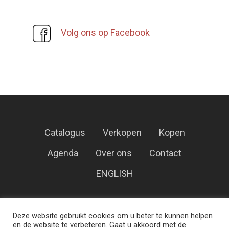
Volg ons op Facebook
Catalogus
Verkopen
Kopen
Agenda
Over ons
Contact
ENGLISH
Veilinghuis Korendijk – Alle rechten
Deze website gebruikt cookies om u beter te kunnen helpen
voorbehouden.
en de website te verbeteren. Gaat u akkoord met de